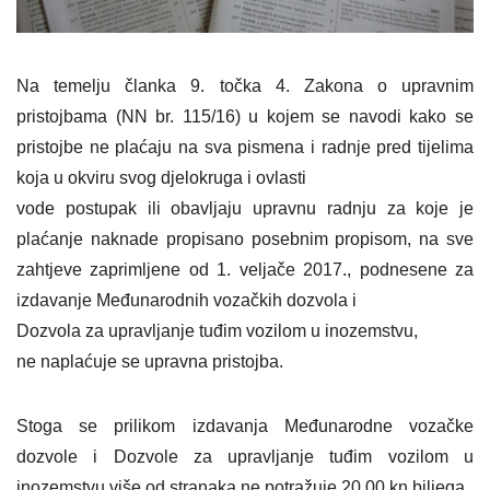
Na temelju članka 9. točka 4. Zakona o upravnim
pristojbama (NN br. 115/16) u kojem se navodi kako se
pristojbe ne plaćaju na sva pismena i radnje pred tijelima
koja u okviru svog djelokruga i ovlasti
vode postupak ili obavljaju upravnu radnju za koje je
plaćanje naknade propisano posebnim propisom, na sve
zahtjeve zaprimljene od 1. veljače 2017., podnesene za
izdavanje Međunarodnih vozačkih dozvola i
Dozvola za upravljanje tuđim vozilom u inozemstvu,
ne naplaćuje se upravna pristojba.
Stoga se prilikom izdavanja Međunarodne vozačke
dozvole i Dozvole za upravljanje tuđim vozilom u
inozemstvu više od stranaka ne potražuje 20,00 kn biljega.