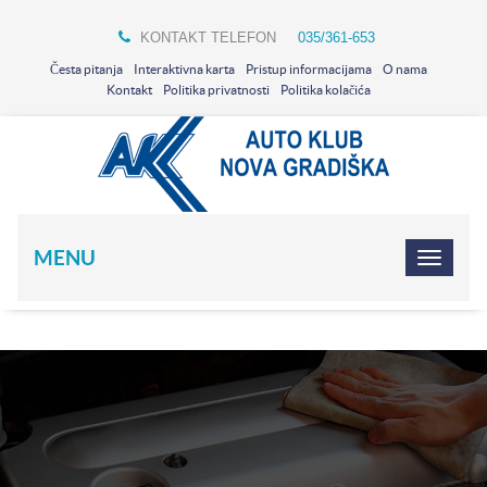
KONTAKT TELEFON
035/361-653
Česta pitanja
Interaktivna karta
Pristup informacijama
O nama
Kontakt
Politika privatnosti
Politika kolačića
MENU