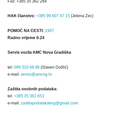
Fax: +385 35 362 284
HAK članstvo:
+385 99 607 47 15
(Jelena Zec)
POMOĆ NA CESTI:
1987
Radno vrijeme 0-24
Servis vozila AMC Nova Gradiška
tel:
099 310 68 86
(Slaven Došlić)
e-mail:
servis@amcng.hr
Zaštita osobnih podataka:
tel:
+385 35 361 653
e-mail:
zastitapodatakakng@gmail.com