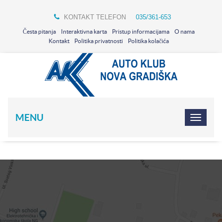
KONTAKT TELEFON
035/361-653
Česta pitanja
Interaktivna karta
Pristup informacijama
O nama
Kontakt
Politika privatnosti
Politika kolačića
MENU