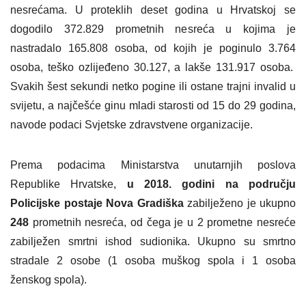
nesrećama. U proteklih deset godina u Hrvatskoj se
dogodilo 372.829 prometnih nesreća u kojima je
nastradalo 165.808 osoba, od kojih je poginulo 3.764
osoba, teško ozlijeđeno 30.127, a lakše 131.917 osoba.
Svakih šest sekundi netko pogine ili ostane trajni invalid u
svijetu, a najčešće ginu mladi starosti od 15 do 29 godina,
navode podaci Svjetske zdravstvene organizacije.
Prema podacima Ministarstva unutarnjih poslova
Republike Hrvatske,
u 2018. godini na području
Policijske postaje Nova Gradiška
zabilježeno je ukupno
248
prometnih nesreća, od čega je u 2 prometne nesreće
zabilježen smrtni ishod sudionika. Ukupno su smrtno
stradale 2 osobe (1 osoba muškog spola i 1 osoba
ženskog spola).