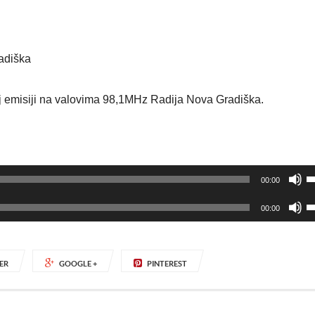
radiška
skoj emisiji na valovima 98,1MHz Radija Nova Gradiška.
U
00:00
t
U
s
00:00
t
s
s
G
s
k
ER
GOOGLE +
PINTEREST
G
b
k
p
b
ili