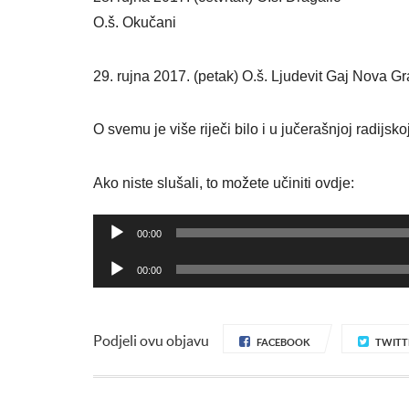
O.š. Okučani
29. rujna 2017. (petak) O.š. Ljudevit Gaj Nova G
O svemu je više riječi bilo i u jučerašnjoj radij
Ako niste slušali, to možete učiniti ovdje:
Reproduktor
00:00
audiozapisa
Reproduktor
00:00
audiozapisa
Podjeli ovu objavu
FACEBOOK
TWITT