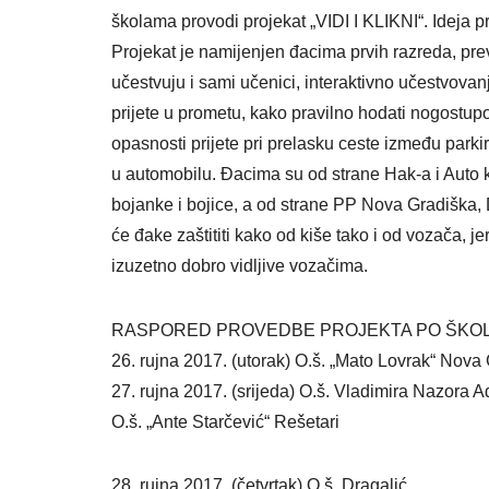
školama provodi projekat „VIDI I KLIKNI“. Ide
Projekat je namijenjen đacima prvih razreda, pr
učestvuju i sami učenici, interaktivno učestvova
prijete u prometu, kako pravilno hodati nogostupo
opasnosti prijete pri prelasku ceste između parkir
u automobilu. Đacima su od strane Hak-a i Auto 
bojanke i bojice, a od strane PP Nova Gradiška, 
će đake zaštititi kako od kiše tako i od vozača,
izuzetno dobro vidljive vozačima.
RASPORED PROVEDBE PROJEKTA PO ŠKO
26. rujna 2017. (utorak) O.š. „Mato Lovrak“ Nova
27. rujna 2017. (srijeda) O.š. Vladimira Nazora 
O.š. „Ante Starčević“ Rešetari
28. rujna 2017. (četvrtak) O.š. Dragalić