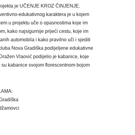
ja projekta je UČENJE KROZ ČINJENJE.
eventivno-edukativnog karaktera je u kojem
njem u projektu uče o opasnostima koje im
m, kako najsigurnije prijeći cestu, koje im
anih automobila i kako pravilno uči i sjediti
kluba Nova Gradiška podijeljene edukativne
Dražen Vlaović podijelio je kabanice, koje
 jer su kabanice svojom florescentnom bojom
LAMA:
 Gradiška
Adžamovci