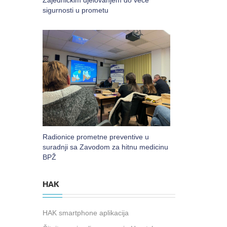
Zajedničkim djelovanjem do veće
ojačali
manjili
sigurnosti u prometu
vuk.
manjili
vuk.
Radionice prometne preventive u
suradnji sa Zavodom za hitnu medicinu
BPŽ
HAK
HAK smartphone aplikacija