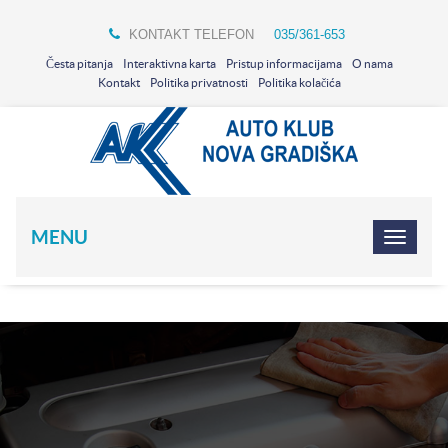
KONTAKT TELEFON
035/361-653
Česta pitanja
Interaktivna karta
Pristup informacijama
O nama
Kontakt
Politika privatnosti
Politika kolačića
MENU