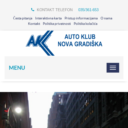
KONTAKT TELEFON
035/361-653
Česta pitanja
Interaktivna karta
Pristup informacijama
O nama
Kontakt
Politika privatnosti
Politika kolačića
MENU