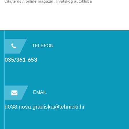
Čitajte novi online magazin Hrvatskog autokluba
TELEFON
035/361-653
EMAIL
h038.nova.gradiska@tehnicki.hr