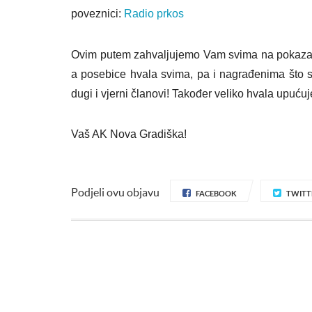
poveznici:
Radio prkos
Ovim putem zahvaljujemo Vam svima na pokazanom 
a posebice hvala svima, pa i nagrađenima što s
dugi i vjerni članovi! Također veliko hvala upuć
Vaš AK Nova Gradiška!
Podjeli ovu objavu
FACEBOOK
TWITT