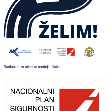
Radionice za učenike srednjih škola