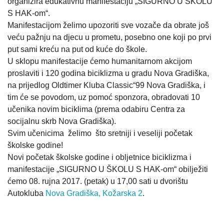
organizira edukativnu manifestaciju „SIGURNO U ŠKOLU
S HAK-om“.
Manifestacijom želimo upozoriti sve vozače da obrate još
veću pažnju na djecu u prometu, posebno one koji po prvi
put sami kreću na put od kuće do škole.
U sklopu manifestacije ćemo humanitarnom akcijom
proslaviti i 120 godina biciklizma u gradu Nova Gradiška,
na prijedlog Oldtimer Kluba Classic“99 Nova Gradiška, i
tim će se povodom, uz pomoć sponzora, obradovati 10
učenika novim biciklima (prema odabiru Centra za
socijalnu skrb Nova Gradiška).
Svim učenicima želimo što sretniji i veseliji početak
školske godine!
Novi početak školske godine i obljetnice biciklizma i
manifestacije „SIGURNO U ŠKOLU S HAK-om“ obilježiti
ćemo 08. rujna 2017. (petak) u 17,00 sati u dvorištu
Autokluba
Nova Gradiška, Kožarska 2
.