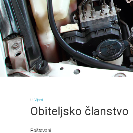
U:
Vijesti
Obiteljsko članstvo
Poštovani,