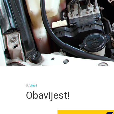
U:
Vijesti
Obavijest!