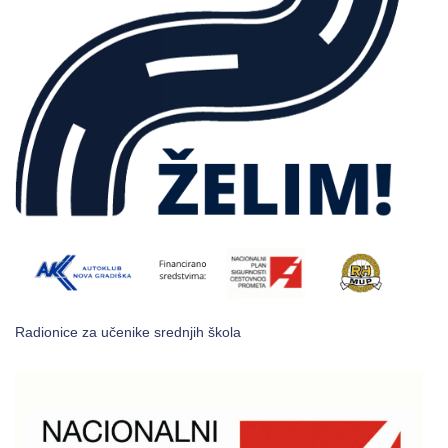
Radionice za učenike srednjih škola