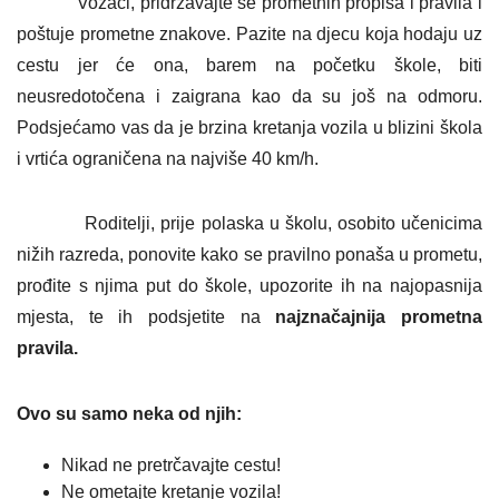
Vozači, pridržavajte se prometnih propisa i pravila i
poštuje prometne znakove. Pazite na djecu koja hodaju uz
cestu jer će ona, barem na početku škole, biti
neusredotočena i zaigrana kao da su još na odmoru.
Podsjećamo vas da je brzina kretanja vozila u blizini škola
i vrtića ograničena na najviše 40 km/h.
Roditelji, prije polaska u školu, osobito učenicima
nižih razreda, ponovite kako se pravilno ponaša u prometu,
prođite s njima put do škole, upozorite ih na najopasnija
mjesta, te ih podsjetite na
najznačajnija prometna
pravila.
Ovo su samo neka od njih:
Nikad ne pretrčavajte cestu!
Ne ometajte kretanje vozila!