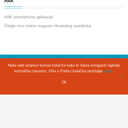
HAK
HAK smartphone aplikacija
Čitajte novi online magazin Hrvatskog autokluba
Naše web stranice koriste kolačiće kako bi Vama omogućili najbolje
TELEFON
korisničko iskustvo. Više o Politici kolačića pročitajte
ovdje
.
Ok
035/361-653
EMAIL