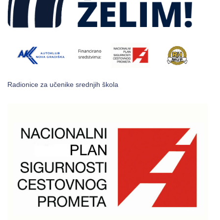
Radionice za učenike srednjih škola