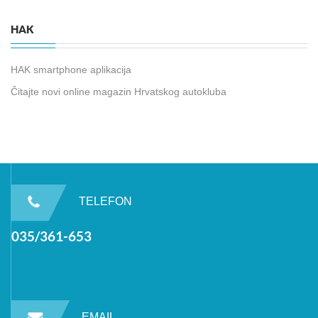
HAK
HAK smartphone aplikacija
Čitajte novi online magazin Hrvatskog autokluba
TELEFON
035/361-653
EMAIL