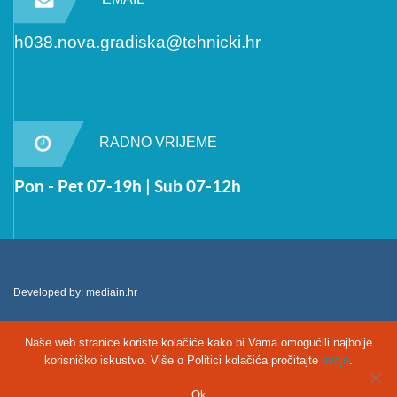
h038.nova.gradiska@tehnicki.hr
RADNO VRIJEME
Pon - Pet 07-19h | Sub 07-12h
Developed by:
mediain.hr
Naše web stranice koriste kolačiće kako bi Vama omogućili najbolje
korisničko iskustvo. Više o Politici kolačića pročitajte
ovdje
.
Ok