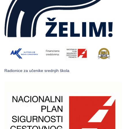
Radionice za učenike srednjih škola