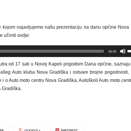
e kojom najavljujemo našu prezentaciju na danu općine Nova
e učiniti ovdje:
U
00:00
t
s
utra od 17 sati u Novoj Kapeli prigodom Dana općine, saznaju
s
našeg Auto kluba Nova Gradiška i ostvare brojne pogodnosti,
G
e i o Auto moto centru Nova Gradiška, Autoškoli Auto moto cen
k
 Gradiška.
b
p
ili
s
z
ER
GOOGLE +
PINTEREST