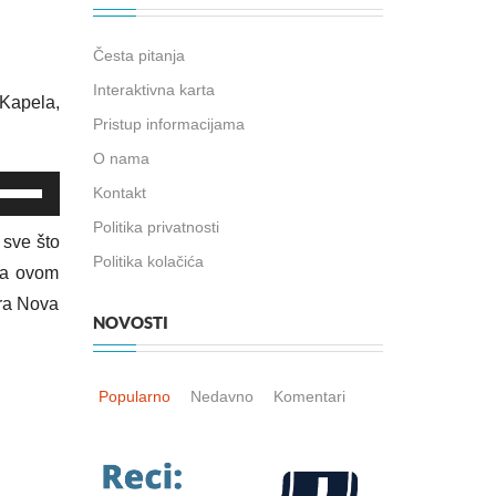
Česta pitanja
Interaktivna karta
 Kapela,
Pristup informacijama
O nama
potrijebite
Kontakt
ipke
Politika privatnosti
a
 sve što
Politika kolačića
trelicama
 a ovom
ore/Dolje
tra Nova
ako
NOVOSTI
iste
ojačali
Popularno
Nedavno
Komentari
manjili
vuk.