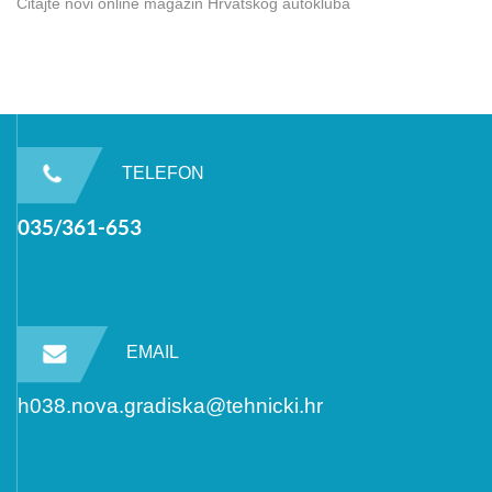
Čitajte novi online magazin Hrvatskog autokluba
TELEFON
035/361-653
EMAIL
h038.nova.gradiska@tehnicki.hr