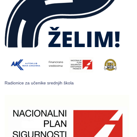
Radionice za učenike srednjih škola