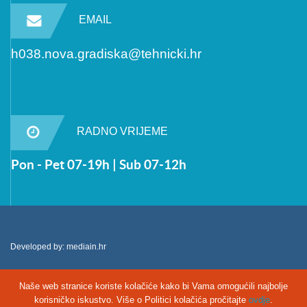
EMAIL
h038.nova.gradiska@tehnicki.hr
RADNO VRIJEME
Pon - Pet 07-19h | Sub 07-12h
Developed by:
mediain.hr
Naše web stranice koriste kolačiće kako bi Vama omogućili najbolje
korisničko iskustvo. Više o Politici kolačića pročitajte
ovdje
.