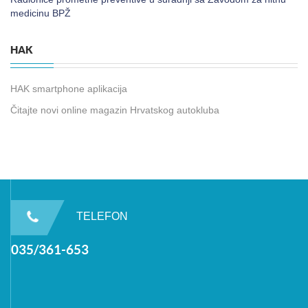
medicinu BPŽ
HAK
HAK smartphone aplikacija
Čitajte novi online magazin Hrvatskog autokluba
TELEFON
035/361-653