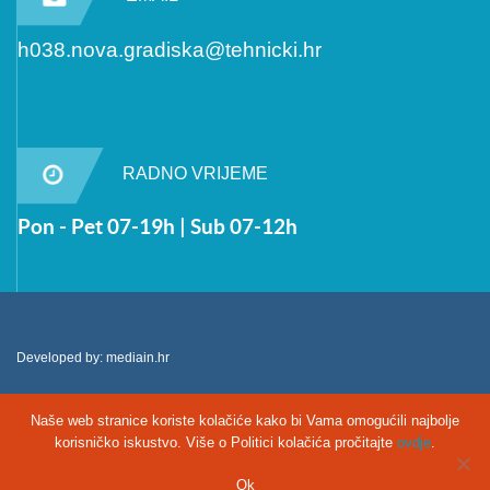
h038.nova.gradiska@tehnicki.hr
RADNO VRIJEME
Pon - Pet 07-19h | Sub 07-12h
Developed by:
mediain.hr
Naše web stranice koriste kolačiće kako bi Vama omogućili najbolje
korisničko iskustvo. Više o Politici kolačića pročitajte
ovdje
.
Ok