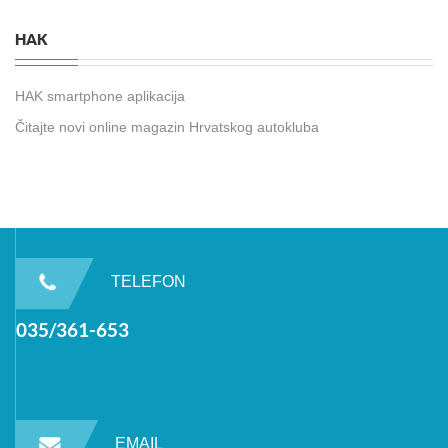
HAK
HAK smartphone aplikacija
Čitajte novi online magazin Hrvatskog autokluba
TELEFON
035/361-653
EMAIL