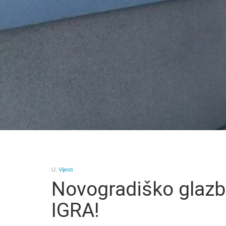
U:
Vijesti
Novogradiško glaz
IGRA!